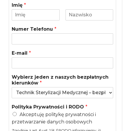
Imię
*
I
N
m
a
Numer Telefonu
*
i
z
ę
w
i
s
k
E-mail
*
o
Wybierz jeden z naszych bezpłatnych
kierunków
*
Polityka Prywatności i RODO
*
Akceptuję politykę prywatności i
przetwarzanie danych osobowych
Zgodnie z art. 6 ust. 1 lit. f RODO informujemy, iż