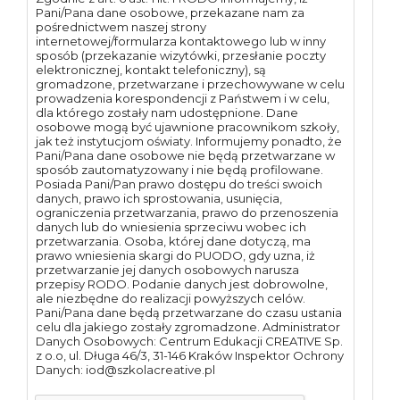
Pani/Pana dane osobowe, przekazane nam za
pośrednictwem naszej strony
internetowej/formularza kontaktowego lub w inny
sposób (przekazanie wizytówki, przesłanie poczty
elektronicznej, kontakt telefoniczny), są
gromadzone, przetwarzane i przechowywane w celu
prowadzenia korespondencji z Państwem i w celu,
dla którego zostały nam udostępnione. Dane
osobowe mogą być ujawnione pracownikom szkoły,
jak też instytucjom oświaty. Informujemy ponadto, że
Pani/Pana dane osobowe nie będą przetwarzane w
sposób zautomatyzowany i nie będą profilowane.
Posiada Pani/Pan prawo dostępu do treści swoich
danych, prawo ich sprostowania, usunięcia,
ograniczenia przetwarzania, prawo do przenoszenia
danych lub do wniesienia sprzeciwu wobec ich
przetwarzania. Osoba, której dane dotyczą, ma
prawo wniesienia skargi do PUODO, gdy uzna, iż
przetwarzanie jej danych osobowych narusza
przepisy RODO. Podanie danych jest dobrowolne,
ale niezbędne do realizacji powyższych celów.
Pani/Pana dane będą przetwarzane do czasu ustania
celu dla jakiego zostały zgromadzone. Administrator
Danych Osobowych: Centrum Edukacji CREATIVE Sp.
z o.o, ul. Długa 46/3, 31-146 Kraków Inspektor Ochrony
Danych: iod@szkolacreative.pl