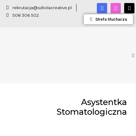
rekrutacja@szkolacreative.pl
508 306 502
Strefa Słuchacza
Asystentka
Stomatologiczna