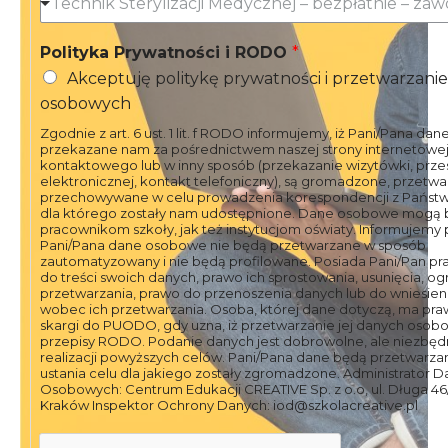
Technik Sterylizacji Medycznej – bezpłatnie – za
Polityka Prywatności i RODO
*
Akceptuję politykę prywatności i przetwarzani
osobowych
Zgodnie z art. 6 ust. 1 lit. f RODO informujemy, iż Pani/Pana da
przekazane nam za pośrednictwem naszej strony internetowej
kontaktowego lub w inny sposób (przekazanie wizytówki, prze
elektronicznej, kontakt telefoniczny), są gromadzone, przetwa
przechowywane w celu prowadzenia korespondencji z Państwe
dla którego zostały nam udostępnione. Dane osobowe mogą 
pracownikom szkoły, jak też instytucjom oświaty. Informujemy
Pani/Pana dane osobowe nie będą przetwarzane w sposób
zautomatyzowany i nie będą profilowane. Posiada Pani/Pan p
do treści swoich danych, prawo ich sprostowania, usunięcia, og
przetwarzania, prawo do przenoszenia danych lub do wniesien
wobec ich przetwarzania. Osoba, której dane dotyczą, ma pra
skargi do PUODO, gdy uzna, iż przetwarzanie jej danych osob
przepisy RODO. Podanie danych jest dobrowolne, ale niezbę
realizacji powyższych celów. Pani/Pana dane będą przetwarza
ustania celu dla jakiego zostały zgromadzone. Administrator 
Osobowych: Centrum Edukacji CREATIVE Sp. z o.o, ul. Długa 46/
Kraków Inspektor Ochrony Danych: iod@szkolacreative.pl