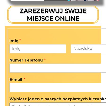
ZAREZERWUJ SWOJE
MIEJSCE ONLINE
Imię
*
I
N
m
a
Numer Telefonu
*
i
z
ę
w
i
s
k
E-mail
*
o
Wybierz jeden z naszych bezpłatnych kierun