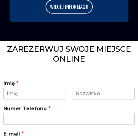
WIĘCEJ INFORMACJI
ZAREZERWUJ SWOJE MIEJSCE
ONLINE
Imię
*
I
N
m
a
Numer Telefonu
*
i
z
ę
w
i
s
k
E-mail
*
o