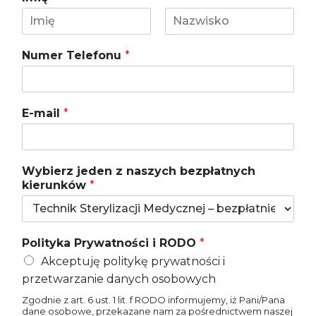
I
N
m
a
Numer Telefonu
*
i
z
ę
w
i
s
k
E-mail
*
o
Wybierz jeden z naszych bezpłatnych
kierunków
*
Polityka Prywatności i RODO
*
Akceptuję politykę prywatności i
przetwarzanie danych osobowych
Zgodnie z art. 6 ust. 1 lit. f RODO informujemy, iż Pani/Pana
dane osobowe, przekazane nam za pośrednictwem naszej