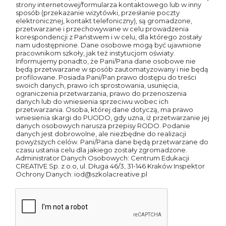
strony internetowej/formularza kontaktowego lub w inny
sposób (przekazanie wizytówki, przesłanie poczty
elektronicznej, kontakt telefoniczny), są gromadzone,
przetwarzane i przechowywane w celu prowadzenia
korespondencji z Państwem i w celu, dla którego zostały
nam udostępnione. Dane osobowe mogą być ujawnione
pracownikom szkoły, jak też instytucjom oświaty.
Informujemy ponadto, że Pani/Pana dane osobowe nie
będą przetwarzane w sposób zautomatyzowany i nie będą
profilowane. Posiada Pani/Pan prawo dostępu do treści
swoich danych, prawo ich sprostowania, usunięcia,
ograniczenia przetwarzania, prawo do przenoszenia
danych lub do wniesienia sprzeciwu wobec ich
przetwarzania. Osoba, której dane dotyczą, ma prawo
wniesienia skargi do PUODO, gdy uzna, iż przetwarzanie jej
danych osobowych narusza przepisy RODO. Podanie
danych jest dobrowolne, ale niezbędne do realizacji
powyższych celów. Pani/Pana dane będą przetwarzane do
czasu ustania celu dla jakiego zostały zgromadzone.
Administrator Danych Osobowych: Centrum Edukacji
CREATIVE Sp. z o.o, ul. Długa 46/3, 31-146 Kraków Inspektor
Ochrony Danych: iod@szkolacreative.pl