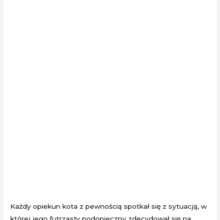
Każdy opiekun kota z pewnością spotkał się z sytuacją, w
której jego futrzasty podopieczny zdecydował się na