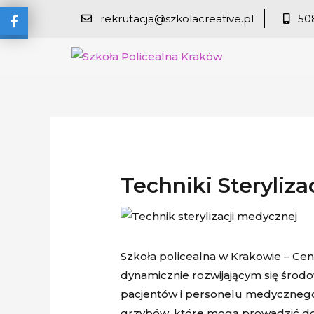
rekrutacja@szkolacreative.pl
50
Techniki Steryli
Szkoła policealna w Krakowie – Ce
dynamicznie rozwijającym się śro
pacjentów i personelu medycznego. 
grzybów, które mogą prowadzić do 