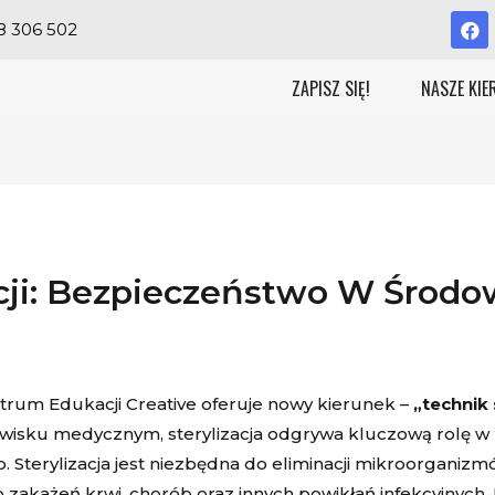
8 306 502
ZAPISZ SIĘ!
NASZE KIE
zacji: Bezpieczeństwo W Śro
ntrum Edukacji Creative oferuje nowy kierunek –
„technik 
dowisku medycznym, sterylizacja odgrywa kluczową rolę 
Sterylizacja jest niezbędna do eliminacji mikroorganizmów
zakażeń krwi, chorób oraz innych powikłań infekcyjnych.