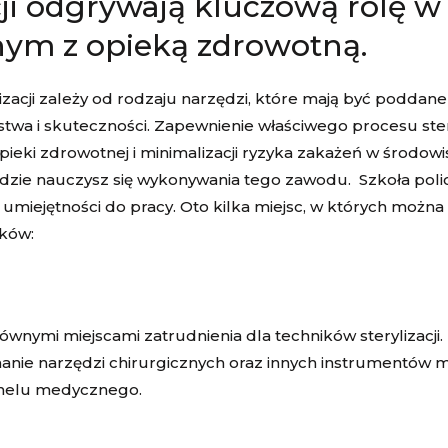
acji odgrywają kluczową rolę 
nym z opieką zdrowotną.
acji zależy od rodzaju narzędzi, które mają być poddane s
a i skuteczności. Zapewnienie właściwego procesu steryl
ieki zdrowotnej i minimalizacji ryzyka zakażeń w środo
gdzie nauczysz się wykonywania tego zawodu. Szkoła poli
iejętności do pracy. Oto kilka miejsc, w których można 
aków:
łównymi miejscami zatrudnienia dla techników sterylizacji
ymanie narzędzi chirurgicznych oraz innych instrumentów
onelu medycznego.