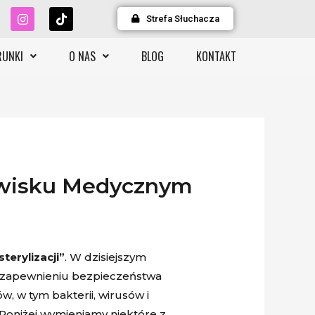
Strefa Słuchacza
RUNKI
O NAS
BLOG
KONTAKT
dowisku Medycznym
sterylizacji”
. W dzisiejszym
w zapewnieniu bezpieczeństwa
, w tym bakterii, wirusów i
 Poniżej wymieniamy niektóre z