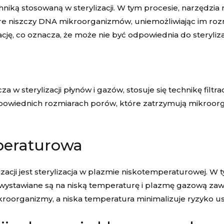
hniką stosowaną w sterylizacji. W tym procesie, narzędzi
re niszczy DNA mikroorganizmów, uniemożliwiając im rozm
ję, co oznacza, że może nie być odpowiednia do steryliz
 w sterylizacji płynów i gazów, stosuje się technikę filtr
dpowiednich rozmiarach porów, które zatrzymują mikroorg
peraturowa
izacji jest sterylizacja w plazmie niskotemperaturowej. 
wystawiane są na niską temperaturę i plazmę gazową zaw
kroorganizmy, a niska temperatura minimalizuje ryzyko u