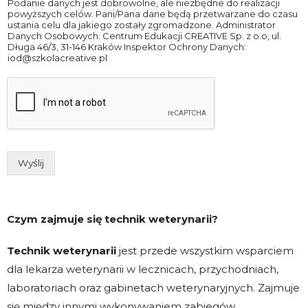
Podanie danych jest dobrowolne, ale niezbędne do realizacji
powyższych celów. Pani/Pana dane będą przetwarzane do czasu
ustania celu dla jakiego zostały zgromadzone. Administrator
Danych Osobowych: Centrum Edukacji CREATIVE Sp. z o.o, ul.
Długa 46/3, 31-146 Kraków Inspektor Ochrony Danych:
iod@szkolacreative.pl
Wyślij
Czym zajmuje się technik weterynarii?
Technik weterynarii
jest przede wszystkim wsparciem
dla lekarza weterynarii w lecznicach, przychodniach,
laboratoriach oraz gabinetach weterynaryjnych. Zajmuje
się między innymi wykonywaniem zabiegów