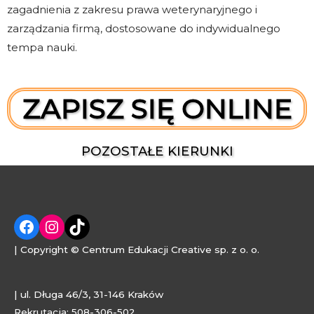
zagadnienia z zakresu prawa weterynaryjnego i
zarządzania firmą, dostosowane do indywidualnego
tempa nauki.
ZAPISZ SIĘ ONLINE
POZOSTAŁE KIERUNKI
| Copyright © Centrum Edukacji Creative sp. z o. o.
| ul. Długa 46/3, 31-146 Kraków
Rekrutacja: 508-306-502