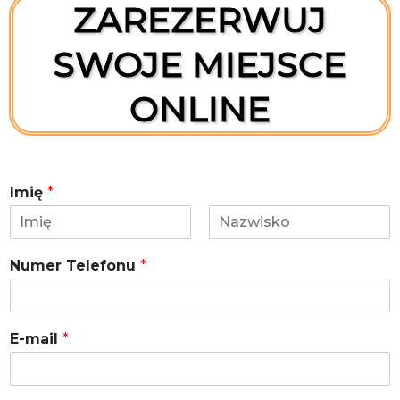
ZAREZERWUJ
SWOJE MIEJSCE
ONLINE
Imię
*
I
N
m
a
Numer Telefonu
*
i
z
ę
w
i
s
k
E-mail
*
o