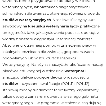
wszechstronne przygotowanie do pracy w klinikach
weterynaryjnych, laboratoriach diagnostycznych i
schroniskach dla zwierząt, otwierając również drogę do
studiów weterynaryjnych
. Nasz kwalifikacyjny kurs
zawodowy
na kierunku weterynaria
łączy praktyczne
umiejętności, takie jak asystowanie podczas operacji, z
wiedzą z obszaru diagnostyki i inseminacji zwierząt.
Absolwenci otrzymają pomoc w znalezieniu pracy w
lokalnych lecznicach dla zwierząt, gospodarstwach
hodowlanych lub w strukturach Inspekcji
Weterynaryjnej. Należy zaznaczyć, że ukończenie naszej
placówki edukacyjnej w dziedzinie
weterynarii
znacząco ułatwia podjęcie decyzji o rozpoczęciu
studiów
– uzyskane kwalifikacje (ROL.11 i ROL.12)
stanowią mocny fundament teoretyczny. Zapraszamy
także osoby z zamiarem otwarcia własnego gabinetu
weterynaryjnego – w programie kształcenia znajdują się