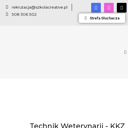
rekrutacja@szkolacreative.pl
508 306 502
Strefa Słuchacza
Technik Weterynarii - KKZ