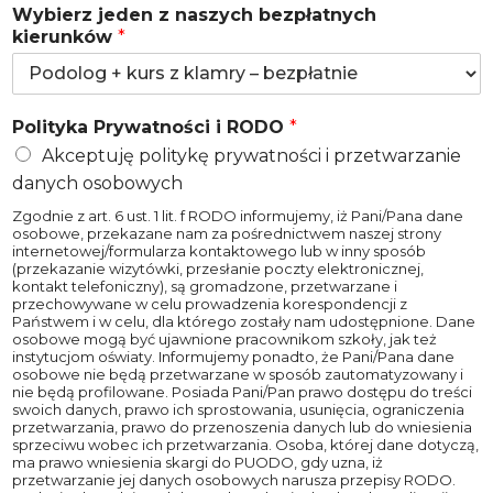
Wybierz jeden z naszych bezpłatnych
kierunków
*
Polityka Prywatności i RODO
*
Akceptuję politykę prywatności i przetwarzanie
danych osobowych
Zgodnie z art. 6 ust. 1 lit. f RODO informujemy, iż Pani/Pana dane
osobowe, przekazane nam za pośrednictwem naszej strony
internetowej/formularza kontaktowego lub w inny sposób
(przekazanie wizytówki, przesłanie poczty elektronicznej,
kontakt telefoniczny), są gromadzone, przetwarzane i
przechowywane w celu prowadzenia korespondencji z
Państwem i w celu, dla którego zostały nam udostępnione. Dane
osobowe mogą być ujawnione pracownikom szkoły, jak też
instytucjom oświaty. Informujemy ponadto, że Pani/Pana dane
osobowe nie będą przetwarzane w sposób zautomatyzowany i
nie będą profilowane. Posiada Pani/Pan prawo dostępu do treści
swoich danych, prawo ich sprostowania, usunięcia, ograniczenia
przetwarzania, prawo do przenoszenia danych lub do wniesienia
sprzeciwu wobec ich przetwarzania. Osoba, której dane dotyczą,
ma prawo wniesienia skargi do PUODO, gdy uzna, iż
przetwarzanie jej danych osobowych narusza przepisy RODO.