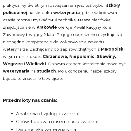
praktycznej. Świetnym rozwiązaniem jest też wybór
szkoły
policealnej
na kierunku
weterynaria
, gdzie w krótszym
czasie można uzyskać tytuł technika. Nasza placówka
znajdująca się w
Krakowie
oferuje Kwalifikacyjny Kurs
Zawodowy trwający 2 lata. Po jego ukończeniu uzyskuje się
niezbędne kompetencje do wykonywania zawodu
weterynarza. Zachęcamy do zapisów chętnych z
Małopolski
,
w tym m.in. z okolic
Chrzanowa, Niepołomic, Skawiny,
Węgrzec
i
Wieliczki
. Dalszym etapem kształcenia może być
weterynaria
na
studiach
. Po ukończeniu naszej szkoły
będzie to znacznie łatwiejsze.
Przedmioty nauczania:
Anatomia i fizjologia zwierząt
Chów, hodowla i inseminacja zwierząt
Diagnostyka weterynaryjna